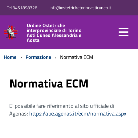
Tel.3451898326
info@ostetrichetorinoasticuneo.it
Ordine Ostetriche
interprovinciale di Torino
Asti Cuneo Alessandria e
Aosta
Home
Formazione
Normativa ECM
Normativa ECM
E' possibile fare riferimento al sito ufficiale di
Agenas:
https://ape.agenas.it/ecm/normativa.aspx