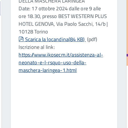
DELLA MASCHERA LARINGEA
Date: 17 ottobre 2024 dalle ore 9 alle
ore 18.30, presso BEST WESTERN PLUS
HOTEL GENOVA, Via Paolo Sacchi, 14/b |
10128 Torino
pdf
Scarica la locandina
(
84 KB
)
(pdf)
Iscrizione al link:
https://www.ikosecm.it/assistenza-al-
neonato-e-l-rsquo-uso-della-
maschera-laringea-1.html