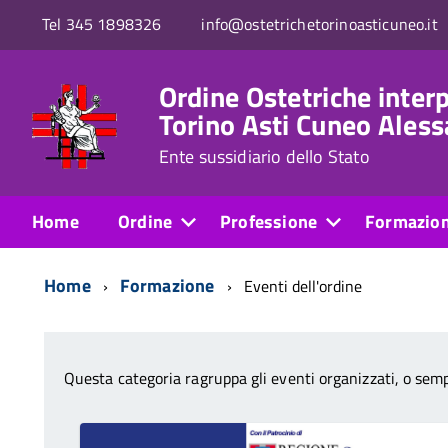
Tel 345 1898326
info@ostetrichetorinoasticuneo.it
Ordine Ostetriche interp
Torino Asti Cuneo Aless
Ente sussidiario dello Stato
Home
Ordine
Professione
Formazio
Home
Formazione
Eventi dell'ordine
Questa categoria ragruppa gli eventi organizzati, o semp